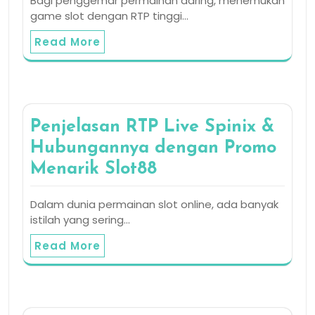
Bagi penggemar permainan daring, menemukan
game slot dengan RTP tinggi…
Read More
Penjelasan RTP Live Spinix &
Hubungannya dengan Promo
Menarik Slot88
Dalam dunia permainan slot online, ada banyak
istilah yang sering…
Read More