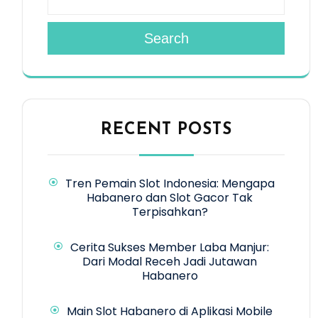
Search
RECENT POSTS
Tren Pemain Slot Indonesia: Mengapa
Habanero dan Slot Gacor Tak
Terpisahkan?
Cerita Sukses Member Laba Manjur:
Dari Modal Receh Jadi Jutawan
Habanero
Main Slot Habanero di Aplikasi Mobile