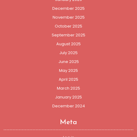
December 2025
November 2025
October 2025
September 2025
August 2025
July 2025
June 2025
May 2025
April 2025
March 2025
January 2025
December 2024
Meta