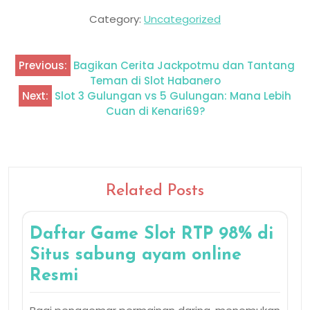
Category:
Uncategorized
Previous:
Bagikan Cerita Jackpotmu dan Tantang
Post
Teman di Slot Habanero
navigation
Next:
Slot 3 Gulungan vs 5 Gulungan: Mana Lebih
Cuan di Kenari69?
Related Posts
Daftar Game Slot RTP 98% di
Situs sabung ayam online
Resmi