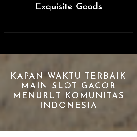
Skip
Exquisite Goods
to
content
Open
Button
KAPAN WAKTU TERBAIK
MAIN SLOT GACOR
MENURUT KOMUNITAS
INDONESIA