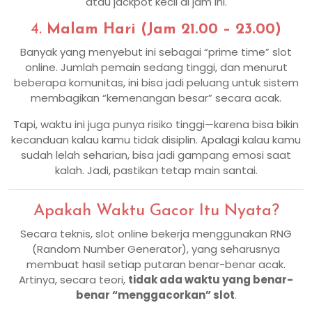
atau jackpot kecil di jam ini.
4.
Malam Hari (Jam 21.00 – 23.00)
Banyak yang menyebut ini sebagai “prime time” slot
online. Jumlah pemain sedang tinggi, dan menurut
beberapa komunitas, ini bisa jadi peluang untuk sistem
membagikan “kemenangan besar” secara acak.
Tapi, waktu ini juga punya risiko tinggi—karena bisa bikin
kecanduan kalau kamu tidak disiplin. Apalagi kalau kamu
sudah lelah seharian, bisa jadi gampang emosi saat
kalah. Jadi, pastikan tetap main santai.
Apakah Waktu Gacor Itu Nyata?
Secara teknis, slot online bekerja menggunakan RNG
(Random Number Generator), yang seharusnya
membuat hasil setiap putaran benar-benar acak.
Artinya, secara teori,
tidak ada waktu yang benar-
benar “menggacorkan” slot
.