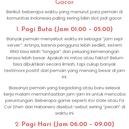
Gacor
Berikut beberapa waktu yang menurut para pemain di
komunitas Indonesia paling sering bikin slot jadi gacor:
1.
Pagi Buta (Jam 01.00 – 05.00)
Banyak pemain menyebut waktu ini sebagai
“jam sepi
server”
. Artinya, karena pengguna lebih sedikit, sistem
RNG bisa lebih “longgar” dan peluang kemenangan
terasa lebih besar. Apakah ini mitos atau fakta? Belum
bisa dibuktikan secara ilmiah, tapi cukup banyak
testimoni positif dari pemain yang menang besar di jam
ini.
Biasanya pemain yang begadang atau baru selesai
kerja malam memanfaatkan jam-jam ini untuk mencoba
peruntungan. Beberapa game seperti
Koi Gate
atau
Fa
Cai Shen
dari Habanero disebut-sebut sering “pecah” di
waktu ini.
2.
Pagi Hari (Jam 06.00 – 09.00)